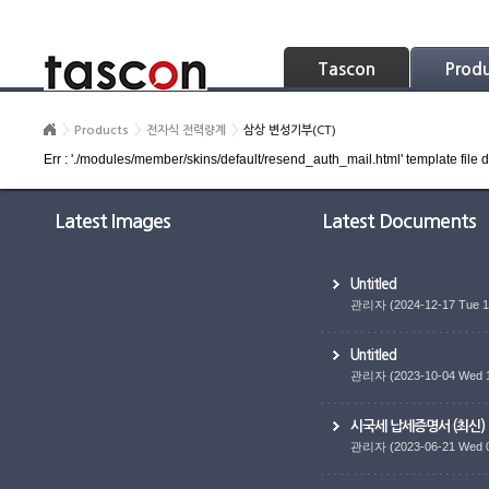
Skip Navigation
Tascon
Prod
Products
전자식 전력량계
삼상 변성기부(CT)
Err : './modules/member/skins/default/resend_auth_mail.html' template file d
Latest Images
Latest Documents
Untitled
관리자
(2024-12-17 Tue 1
Untitled
관리자
(2023-10-04 Wed 
시국세 납세증명서 (최신)
관리자
(2023-06-21 Wed 