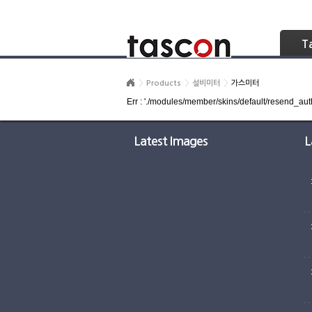
Skip Navigation
T
Products
설비미터
가스미터
Err : './modules/member/skins/default/resend_auth
Latest Images
L