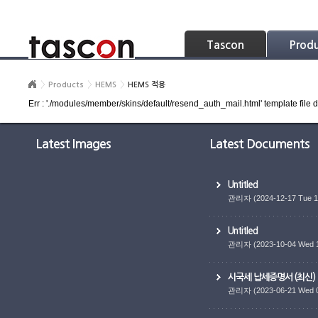
Skip Navigation
Tascon
Prod
Products
HEMS
HEMS 적용
Err : './modules/member/skins/default/resend_auth_mail.html' template file d
Latest Images
Latest Documents
Untitled
관리자
(2024-12-17 Tue 1
Untitled
관리자
(2023-10-04 Wed 
시국세 납세증명서 (최신)
관리자
(2023-06-21 Wed 