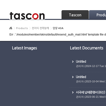
Skip Navigation
Tascon
Prod
Products
전자식 전력량계
단상 40A
Err : './modules/member/skins/default/resend_auth_mail.html' template file d
Latest Images
Latest Documents
Untitled
관리자
(2024-12-17 Tue 1
Untitled
관리자
(2023-10-04 Wed 
시국세 납세증명서 (최신)
관리자
(2023-06-21 Wed 