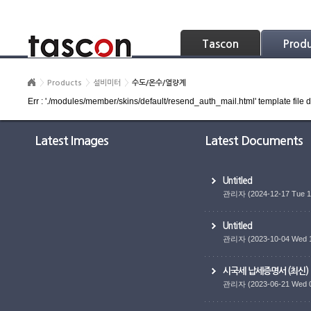
Skip Navigation
Tascon
Prod
Products
설비미터
수도/온수/열량계
Err : './modules/member/skins/default/resend_auth_mail.html' template file d
Latest Images
Latest Documents
Untitled
관리자
(2024-12-17 Tue 1
Untitled
관리자
(2023-10-04 Wed 
시국세 납세증명서 (최신)
관리자
(2023-06-21 Wed 